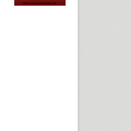
Mehr auf
wetteronline.de