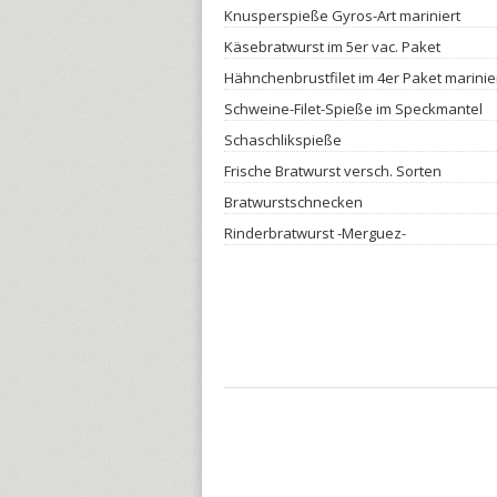
Knusperspieße Gyros-Art mariniert
Käsebratwurst im 5er vac. Paket
Hähnchenbrustfilet im 4er Paket marinie
Schweine-Filet-Spieße im Speckmantel
Schaschlikspieße
Frische Bratwurst versch. Sorten
Bratwurstschnecken
Rinderbratwurst -Merguez-