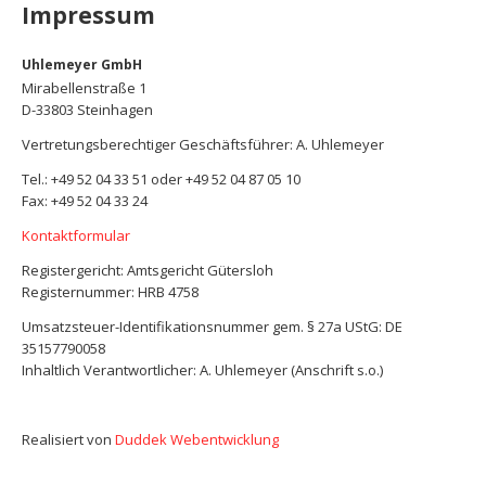
Impressum
Wurstwaren
Uhlemeyer GmbH
Mirabellenstraße 1
D-33803 Steinhagen
Vertretungsberechtiger Geschäftsführer: A. Uhlemeyer
Tel.: +49 52 04 33 51 oder +49 52 04 87 05 10
Fax: +49 52 04 33 24
Kontaktformular
Registergericht: Amtsgericht Gütersloh
Registernummer: HRB 4758
Umsatzsteuer-Identifikationsnummer gem. § 27a UStG: DE
35157790058
Inhaltlich Verantwortlicher: A. Uhlemeyer (Anschrift s.o.)
Realisiert von
Duddek Webentwicklung